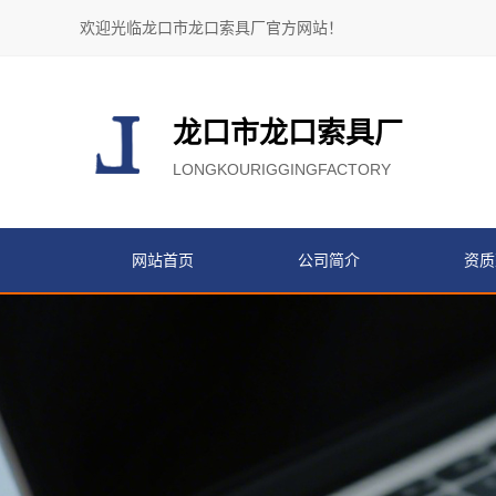
欢迎光临龙口市龙口索具厂官方网站！
龙口市龙口索具厂
LONGKOURIGGINGFACTORY
网站首页
公司简介
资质