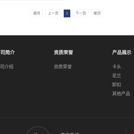
首页
上一页
1
下一页
尾页
公司简介
资质荣誉
产品展示
司介绍
资质荣誉
卡头
花兰
卸扣
其他产品