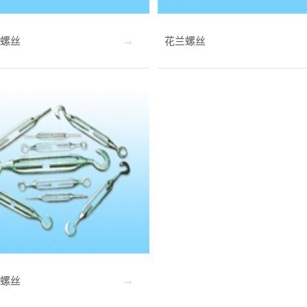
螺丝
花兰螺丝
螺丝