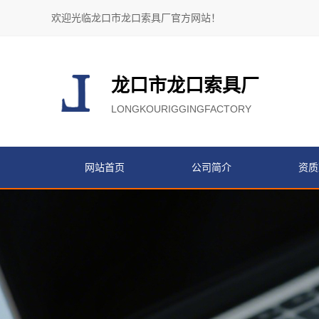
欢迎光临龙口市龙口索具厂官方网站！
龙口市龙口索具厂
LONGKOURIGGINGFACTORY
网站首页
公司简介
资质