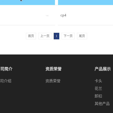
cp4
首页
上一页
1
下一页
尾页
公司简介
资质荣誉
产品展示
司介绍
资质荣誉
卡头
花兰
卸扣
其他产品